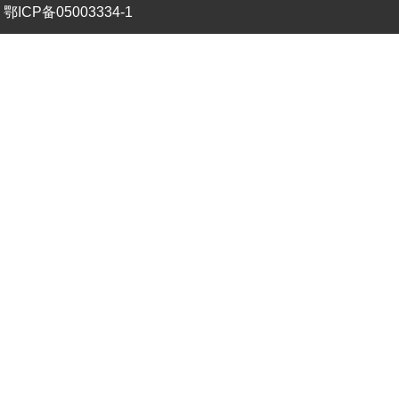
鄂ICP备05003334-1