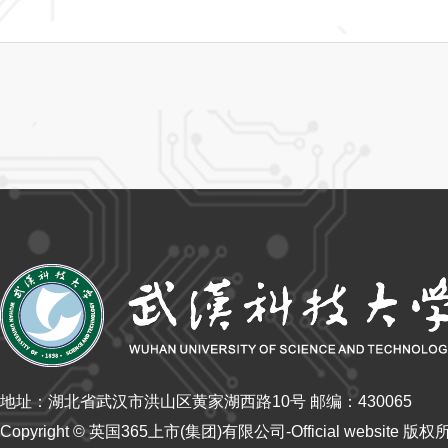
地址：湖北省武汉市洪山区黄家湖西路10号 邮编：430065
Copyright © 英国365上市(集团)有限公司-Official website 版