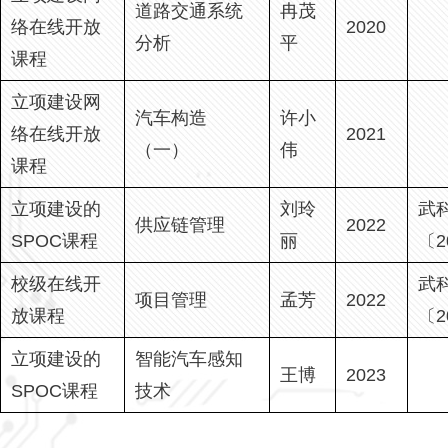
道路交通系统
冉茂
络在线开放
2020
分析
平
课程
立项建设网
汽车构造
许小
络在线开放
2021
（一）
伟
课程
立项建设的
刘玲
武
供应链管理
2022
SPOC课程
丽
〔2
校级在线开
武
项目管理
孟芳
2022
放课程
〔2
立项建设的
智能汽车感知
王博
2023
SPOC课程
技术