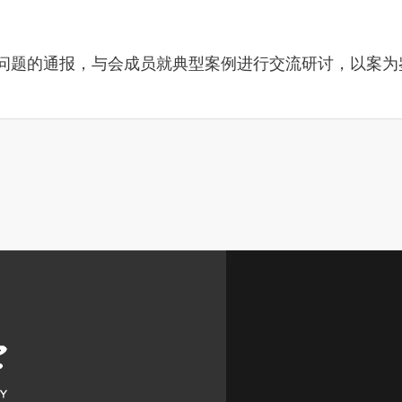
问题的通报，与会成员就典型案例进行交流研讨，以案为