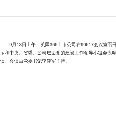
9月18日上午，英国365上市公司在90517会
示和中央、省委、公司层面党的建设工作领导小组会议
议。会议由党委书记李建军主持。