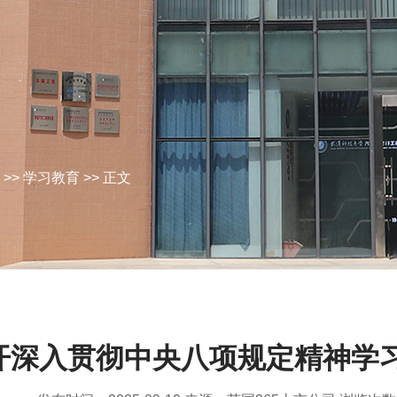
>>
学习教育
>> 正文
开深入贯彻中央八项规定精神学