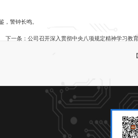
鉴，警钟长鸣。
下一条：
公司召开深入贯彻中央八项规定精神学习教