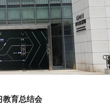
习教育总结会