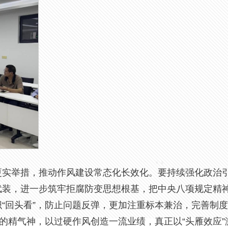
更实举措，推动作风建设常态化长效化。要持续强化政治
武装，进一步筑牢拒腐防变思想根基，把中央八项规定精
“回头看”，防止问题反弹，更加注重标本兼治，完善制
的精气神，以过硬作风创造一流业绩，真正以“头雁效应”