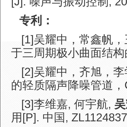
[J]. 噪声与振动控制, 2017
专利：
[1]
吴耀中，常鑫帆，
于三周期极小曲面结构
[2]
吴耀中，齐旭，李
的轻质隔声降噪管道，
[3]
李维嘉, 何宇航,
吴
用[P]. 中国, ZL1124837