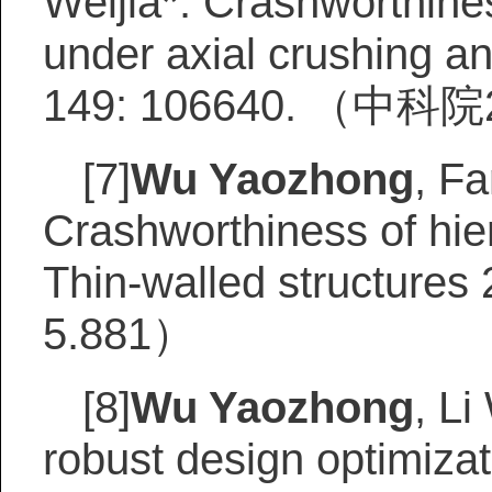
Weijia*. Crashworthiness
under axial crushing an
149: 106640. （中
[7]
Wu Yaozhong
, F
Crashworthiness of hier
Thin-walled struct
5.881）
[8]
Wu Yaozhong
, Li
robust design optimizati