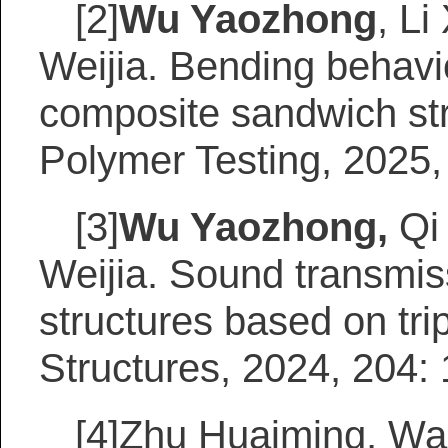
[2]
W
u
Yaozhong
,
Li 
Weijia.
Bending behavio
composite sandwich str
Polymer Testing
, 2025,
[3]
Wu Y
aozhong
,
Qi
Weijia
. Sound transmis
structures based on tri
Structures, 2024, 204:
[4]
Zhu Huaiming, Wan