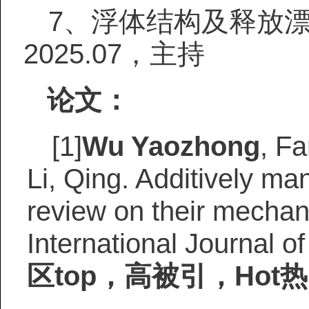
7
、
浮体结构及释放漂浮
2025.07，主持
论文：
[1]
W
u
Yaozhong
, F
Li, Q
ing
. Additively ma
review on their mechan
International Journal 
区top，高被引，Ho