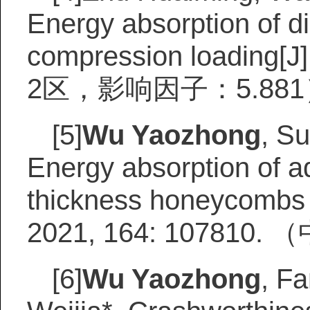
Energy absorption of di
compression loading[J
2区，影响因子：5.88
[5]
Wu Yaozhong
, Su
Energy absorption of ad
thickness honeycombs su
2021, 164: 1078
[6]
Wu Yaozhong
, F